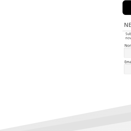
N
Su
nov
No
Ema