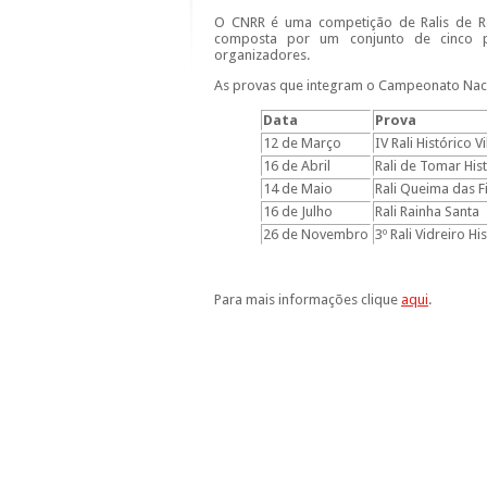
O CNRR é uma competição de Ralis de Re
composta por um conjunto de cinco pr
organizadores.
As provas que integram o Campeonato Nacio
Data
Prova
12 de Março
IV Rali Histórico V
16 de Abril
Rali de Tomar His
14 de Maio
Rali Queima das F
16 de Julho
Rali Rainha Santa
26 de Novembro
3º Rali Vidreiro Hi
Para mais informações clique
aqui
.