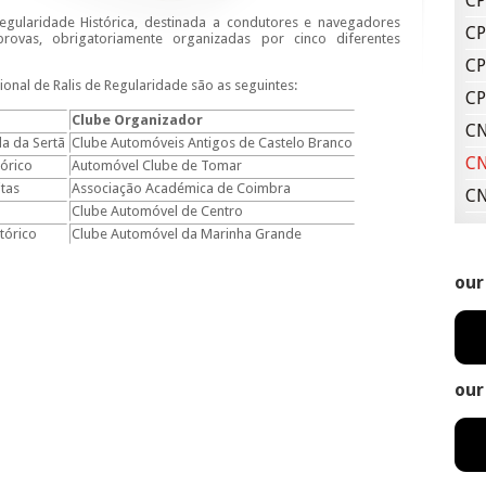
CP
gularidade Histórica, destinada a condutores e navegadores
CP
ovas, obrigatoriamente organizadas por cinco diferentes
CP
nal de Ralis de Regularidade são as seguintes:
CP
Clube Organizador
CN
ila da Sertã
Clube Automóveis Antigos de Castelo Branco
CN
tórico
Automóvel Clube de Tomar
itas
Associação Académica de Coimbra
CN
Clube Automóvel de Centro
stórico
Clube Automóvel da Marinha Grande
our
our