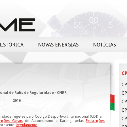
HISTÓRICA
NOVAS ENERGIAS
NOTÍCIAS
CP
CP
nal de Ralis de Regularidade - CNRR
CP
2016
CP
CP
ridade rege-se pelo Código Desportivo Internacional (CDI) em
CP
rições Gerais
de Automolismo e Karting, pelas
Prescrições
o presente
Regulamento
.