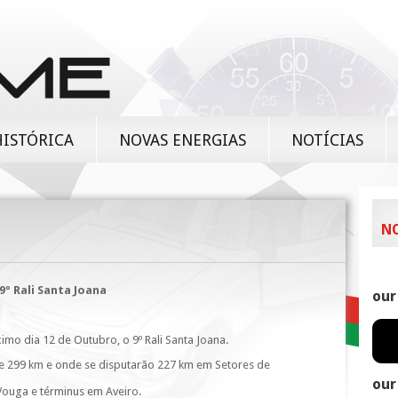
HISTÓRICA
NOVAS ENERGIAS
NOTÍCIAS
N
9º Rali Santa Joana
our
imo dia 12 de Outubro, o 9º Rali Santa Joana.
de 299 km e onde se disputarão 227 km em Setores de
our
 Vouga e términus em Aveiro.