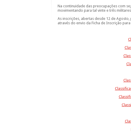
Na continuidade das preocupações com segu
movimentando para tal vinte e três militare
As inscrições, abertas desde 12 de Agosto, 
através do envio da Ficha de Inscrição para
C
Clas
Clas
Cl
Clas
Classific
Classif
Class
Cla