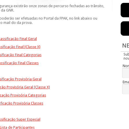
rança existirão onze zonas de percurso fechadas ao trânsito,
s da GNR.
poderão ser efetuadas no Portal da FPAK, no link abaixo ou
 o mail do da prova.
lassificação Final Geral
N
sificação Final [Classe X]
Su
sificação Final Categorias
nov
assificação Final Classes
No
sificação Provisória Geral
Ema
ação Provisória Geral [Classe X]
icação Provisória Categorias
ificação Provisória Classes
ssificação Super Especial
Lista de Participantes