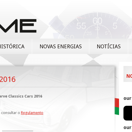
HISTÓRICA
NOVAS ENERGIAS
NOTÍCIAS
N
 2016
arve Classics Cars 2016
our
 consultar o
Regulamento
our
_____________________