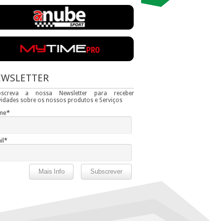
EWSLETTER
bscreva a nossa Newsletter para receber
idades sobre os nossos produtos e Serviços
me*
il*