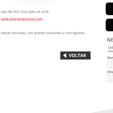
 dias 08, 09 e 10 de Julho de 2016.
m
www.algarveclassiccars.com
a edição renovada, com grandes novidades e com algumas
.
N
Su
nov
No
Ema