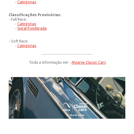
-
Categorias
Classificações Provisórias:
- Full Race:
-
Categorias
-
Geral Ponderada
- Soft Race:
-
Categorias
----------------------------------
Toda a informação em -
Algarve Classic Cars