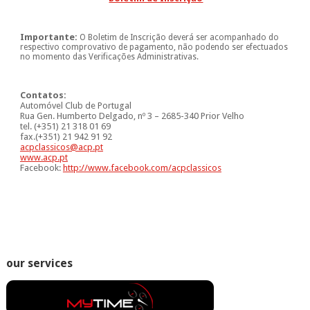
Importante:
O Boletim de Inscrição deverá ser acompanhado do
respectivo comprovativo de pagamento, não podendo ser efectuados
no momento das Verificações Administrativas.
Contatos:
Automóvel Club de Portugal
Rua Gen. Humberto Delgado, nº 3 – 2685-340 Prior Velho
tel. (+351) 21 318 01 69
fax.(+351) 21 942 91 92
acpclassicos@acp.pt
www.acp.pt
Facebook:
http://www.facebook.com/acpclassicos
our services