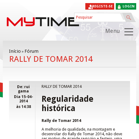
REGISTE-SE
LOGIN
Menu
Início
Fórum
»
RALLY DE TOMAR 2014
RALLY DE TOMAR 2014
De: rui
gama
Regularidade
Dia 15-04-
2014
histórica
às 14:38
Rally de Tomar 2014
A melhoria de qualidade, na montagem e
desenrolar do Rally de Tomar 2014, não deve
ser motivo de grande regozijo e festejo, uma