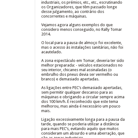
industriais, os prémios, etc., etc., escrutinando
os Organizadores, que têm passado longe
desse julgamento, ao contrário dos
concorrentes e máquinas.
Vejamos agora alguns exemplos do que
considero menos conseguido, no Rally Tomar
2014.
O local para a pausa de almoço foi excelente,
mas o acesso às instalações sanitárias, não foi
acautelado.
A zona espectáculo em Tomar, deveria ter sido
melhor preparada: - veículos estacionados no
seu interior, chicanes mal assinaladas (o
embrulho dos pneus devia ser vermelho ou
branco) e demasiado apertadas.
As ligações entre PEC’s demasiado apertadas,
sem permitir qualquer descanso para as
máquinas e obrigando a circular sempre acima
dos 100 km/h. É reconhecido que este tema
melhorou, mas ainda é necessário um pouco
mais.
Ligação excessivamente longa para a pausa da
tarde, quando se poderia utilizar a distância
para mais PEC’s, evitando aquilo que muitos
consideram um absurdo e uma aberração, que
são as zonas industriais.