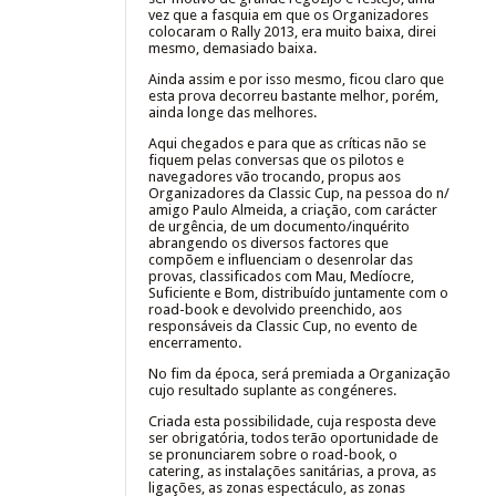
vez que a fasquia em que os Organizadores
colocaram o Rally 2013, era muito baixa, direi
mesmo, demasiado baixa.
Ainda assim e por isso mesmo, ficou claro que
esta prova decorreu bastante melhor, porém,
ainda longe das melhores.
Aqui chegados e para que as críticas não se
fiquem pelas conversas que os pilotos e
navegadores vão trocando, propus aos
Organizadores da Classic Cup, na pessoa do n/
amigo Paulo Almeida, a criação, com carácter
de urgência, de um documento/inquérito
abrangendo os diversos factores que
compõem e influenciam o desenrolar das
provas, classificados com Mau, Medíocre,
Suficiente e Bom, distribuído juntamente com o
road-book e devolvido preenchido, aos
responsáveis da Classic Cup, no evento de
encerramento.
No fim da época, será premiada a Organização
cujo resultado suplante as congéneres.
Criada esta possibilidade, cuja resposta deve
ser obrigatória, todos terão oportunidade de
se pronunciarem sobre o road-book, o
catering, as instalações sanitárias, a prova, as
ligações, as zonas espectáculo, as zonas