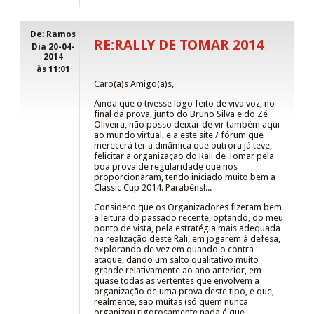
De: Ramos
RE:RALLY DE TOMAR 2014
Dia 20-04-
2014
às 11:01
Caro(a)s Amigo(a)s,
Ainda que o tivesse logo feito de viva voz, no
final da prova, junto do Bruno Silva e do Zé
Oliveira, não posso deixar de vir também aqui
ao mundo virtual, e a este site / fórum que
merecerá ter a dinâmica que outrora já teve,
felicitar a organização do Rali de Tomar pela
boa prova de regularidade que nos
proporcionaram, tendo iniciado muito bem a
Classic Cup 2014. Parabéns!...
Considero que os Organizadores fizeram bem
a leitura do passado recente, optando, do meu
ponto de vista, pela estratégia mais adequada
na realização deste Rali, em jogarem à defesa,
explorando de vez em quando o contra-
ataque, dando um salto qualitativo muito
grande relativamente ao ano anterior, em
quase todas as vertentes que envolvem a
organização de uma prova deste tipo, e que,
realmente, são muitas (só quem nunca
organizou rigorosamente nada é que