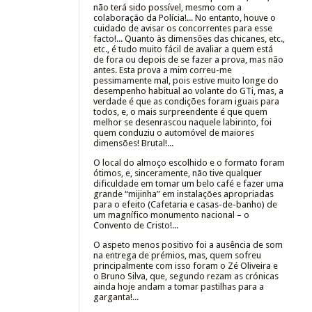
não terá sido possível, mesmo com a
colaboração da Polícia!... No entanto, houve o
cuidado de avisar os concorrentes para esse
facto!... Quanto às dimensões das chicanes, etc.,
etc., é tudo muito fácil de avaliar a quem está
de fora ou depois de se fazer a prova, mas não
antes. Esta prova a mim correu-me
pessimamente mal, pois estive muito longe do
desempenho habitual ao volante do GTi, mas, a
verdade é que as condições foram iguais para
todos, e, o mais surpreendente é que quem
melhor se desenrascou naquele labirinto, foi
quem conduziu o automóvel de maiores
dimensões! Brutal!...
O local do almoço escolhido e o formato foram
ótimos, e, sinceramente, não tive qualquer
dificuldade em tomar um belo café e fazer uma
grande “mijinha” em instalações apropriadas
para o efeito (Cafetaria e casas-de-banho) de
um magnífico monumento nacional – o
Convento de Cristo!...
O aspeto menos positivo foi a ausência de som
na entrega de prémios, mas, quem sofreu
principalmente com isso foram o Zé Oliveira e
o Bruno Silva, que, segundo rezam as crónicas
ainda hoje andam a tomar pastilhas para a
garganta!...