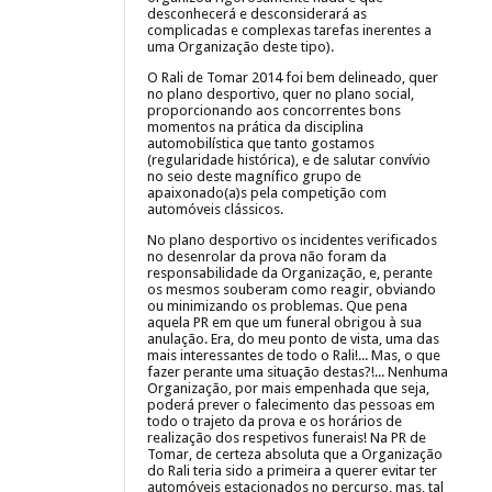
desconhecerá e desconsiderará as
complicadas e complexas tarefas inerentes a
uma Organização deste tipo).
O Rali de Tomar 2014 foi bem delineado, quer
no plano desportivo, quer no plano social,
proporcionando aos concorrentes bons
momentos na prática da disciplina
automobilística que tanto gostamos
(regularidade histórica), e de salutar convívio
no seio deste magnífico grupo de
apaixonado(a)s pela competição com
automóveis clássicos.
No plano desportivo os incidentes verificados
no desenrolar da prova não foram da
responsabilidade da Organização, e, perante
os mesmos souberam como reagir, obviando
ou minimizando os problemas. Que pena
aquela PR em que um funeral obrigou à sua
anulação. Era, do meu ponto de vista, uma das
mais interessantes de todo o Rali!... Mas, o que
fazer perante uma situação destas?!... Nenhuma
Organização, por mais empenhada que seja,
poderá prever o falecimento das pessoas em
todo o trajeto da prova e os horários de
realização dos respetivos funerais! Na PR de
Tomar, de certeza absoluta que a Organização
do Rali teria sido a primeira a querer evitar ter
automóveis estacionados no percurso, mas, tal