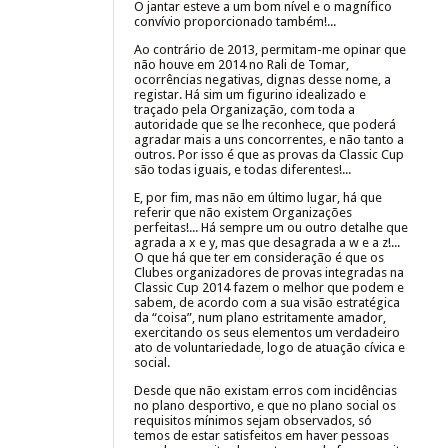
O jantar esteve a um bom nível e o magnífico
convívio proporcionado também!...
Ao contrário de 2013, permitam-me opinar que
não houve em 2014 no Rali de Tomar,
ocorrências negativas, dignas desse nome, a
registar. Há sim um figurino idealizado e
traçado pela Organização, com toda a
autoridade que se lhe reconhece, que poderá
agradar mais a uns concorrentes, e não tanto a
outros. Por isso é que as provas da Classic Cup
são todas iguais, e todas diferentes!...
E, por fim, mas não em último lugar, há que
referir que não existem Organizações
perfeitas!... Há sempre um ou outro detalhe que
agrada a x e y, mas que desagrada a w e a z!...
O que há que ter em consideração é que os
Clubes organizadores de provas integradas na
Classic Cup 2014 fazem o melhor que podem e
sabem, de acordo com a sua visão estratégica
da “coisa”, num plano estritamente amador,
exercitando os seus elementos um verdadeiro
ato de voluntariedade, logo de atuação cívica e
social.
Desde que não existam erros com incidências
no plano desportivo, e que no plano social os
requisitos mínimos sejam observados, só
temos de estar satisfeitos em haver pessoas