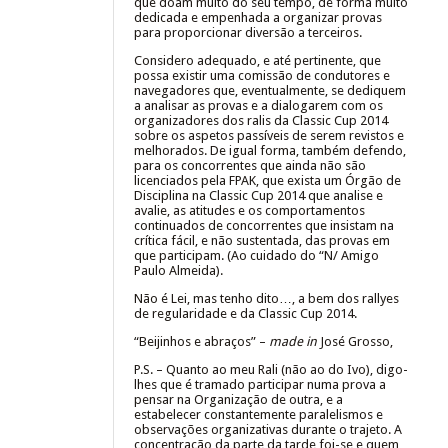
que doam muito do seu tempo, de forma muito
dedicada e empenhada a organizar provas
para proporcionar diversão a terceiros.
Considero adequado, e até pertinente, que
possa existir uma comissão de condutores e
navegadores que, eventualmente, se dediquem
a analisar as provas e a dialogarem com os
organizadores dos ralis da Classic Cup 2014
sobre os aspetos passíveis de serem revistos e
melhorados. De igual forma, também defendo,
para os concorrentes que ainda não são
licenciados pela FPAK, que exista um Órgão de
Disciplina na Classic Cup 2014 que analise e
avalie, as atitudes e os comportamentos
continuados de concorrentes que insistam na
crítica fácil, e não sustentada, das provas em
que participam. (Ao cuidado do “N/ Amigo
Paulo Almeida).
Não é Lei, mas tenho dito…, a bem dos rallyes
de regularidade e da Classic Cup 2014.
“Beijinhos e abraços” –
made in
José Grosso,
P.S. – Quanto ao meu Rali (não ao do Ivo), digo-
lhes que é tramado participar numa prova a
pensar na Organização de outra, e a
estabelecer constantemente paralelismos e
observações organizativas durante o trajeto. A
concentração da parte da tarde foi-se e quem