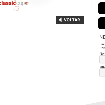
N
Su
nov
No
Ema