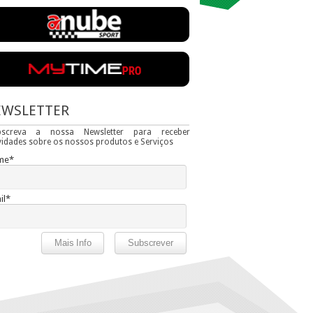
EWSLETTER
bscreva a nossa Newsletter para receber
idades sobre os nossos produtos e Serviços
me*
il*