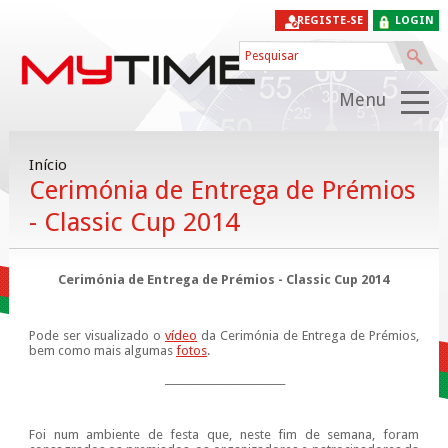
REGISTE-SE
LOGIN
Menu
Início
Cerimónia de Entrega de Prémios
- Classic Cup 2014
Cerimónia de Entrega de Prémios - Classic Cup 2014
Pode ser visualizado o
vídeo
da Cerimónia de Entrega de Prémios,
bem como mais algumas
fotos
.
________________
_______
_
Foi num ambiente de festa que, neste fim de semana, foram